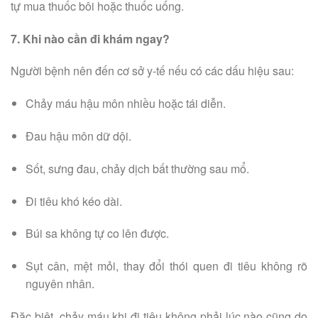
tự mua thuốc bôi hoặc thuốc uống.
7. Khi nào cần đi khám ngay?
Người bệnh nên đến cơ sở y-tế nếu có các dấu hiệu sau:
Chảy máu hậu môn nhiều hoặc tái diễn.
Đau hậu môn dữ dội.
Sốt, sưng đau, chảy dịch bất thường sau mổ.
Đi tiêu khó kéo dài.
Búi sa không tự co lên được.
Sụt cân, mệt mỏi, thay đổi thói quen đi tiêu không rõ
nguyên nhân.
Đặc biệt, chảy máu khi đi tiêu không phải lúc nào cũng do