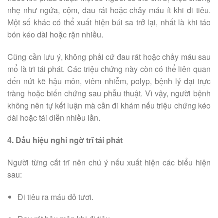
nhẹ như ngứa, cộm, đau rát hoặc chảy máu ít khi đi tiêu.
Một số khác có thể xuất hiện búi sa trở lại, nhất là khi táo
bón kéo dài hoặc rặn nhiều.
Cũng cần lưu ý, không phải cứ đau rát hoặc chảy máu sau
mổ là trĩ tái phát. Các triệu chứng này còn có thể liên quan
đến nứt kẽ hậu môn, viêm nhiễm, polyp, bệnh lý đại trực
tràng hoặc biến chứng sau phẫu thuật. Vì vậy, người bệnh
không nên tự kết luận mà cần đi khám nếu triệu chứng kéo
dài hoặc tái diễn nhiều lần.
4. Dấu hiệu nghi ngờ trĩ tái phát
Người từng cắt trĩ nên chú ý nếu xuất hiện các biểu hiện
sau:
Đi tiêu ra máu đỏ tươi.