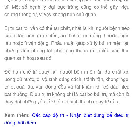
trĩ. Một số bệnh lý đại trực tràng cũng có thể gây triệu
chứng tương tự, vì vậy không nên chủ quan.
Bị trĩ cắt rồi vẫn có thể tái phát, nhất là khi người bệnh tiếp
tục bị táo bón, rặn nhiều, ăn ít chất xơ, uống ít nước, ngồi
lâu hoặc ít vận động. Phẫu thuật giúp xử lý búi trĩ hiện tại,
nhưng việc phòng tái phát phụ thuộc rất nhiều vào thói
quen sinh hoạt sau đó.
Để hạn chế trĩ quay lại, người bệnh nên ăn đủ chất xơ,
uống đủ nước, đi vệ sinh đúng cách, tránh rặn, không ngồi
toilet quá lâu, vận động đều và tái khám khi có dấu hiệu
bất thường. Điều trị trĩ không chỉ là cắt bỏ búi trĩ, mà còn là
thay đổi những yếu tố khiến trĩ hình thành ngay từ đầu.
Xem thêm:
Các cấp độ trĩ - Nhận biết đúng để điều trị
đúng thời điểm