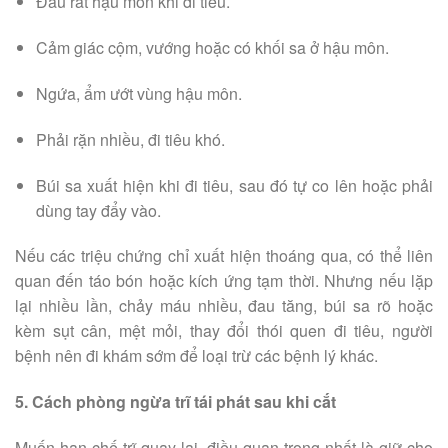
Đau rát hậu môn khi đi tiêu.
Cảm giác cộm, vướng hoặc có khối sa ở hậu môn.
Ngứa, ẩm ướt vùng hậu môn.
Phải rặn nhiều, đi tiêu khó.
Búi sa xuất hiện khi đi tiêu, sau đó tự co lên hoặc phải
dùng tay đẩy vào.
Nếu các triệu chứng chỉ xuất hiện thoáng qua, có thể liên
quan đến táo bón hoặc kích ứng tạm thời. Nhưng nếu lặp
lại nhiều lần, chảy máu nhiều, đau tăng, búi sa rõ hoặc
kèm sụt cân, mệt mỏi, thay đổi thói quen đi tiêu, người
bệnh nên đi khám sớm để loại trừ các bệnh lý khác.
5. Cách phòng ngừa trĩ tái phát sau khi cắt
Muốn hạn chế trĩ quay lại, điều quan trọng nhất là giữ cho