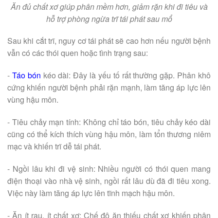
Ăn đủ chất xơ giúp phân mềm hơn, giảm rặn khi đi tiêu và
hỗ trợ phòng ngừa trĩ tái phát sau mổ
Sau khi cắt trĩ, nguy cơ tái phát sẽ cao hơn nếu người bệnh
vẫn có các thói quen hoặc tình trạng sau:
-
Táo bón
kéo dài: Đây là yếu tố rất thường gặp. Phân khô
cứng khiến người bệnh phải rặn mạnh, làm tăng áp lực lên
vùng hậu môn.
- Tiêu chảy mạn tính: Không chỉ táo bón, tiêu chảy kéo dài
cũng có thể kích thích vùng hậu môn, làm tổn thương niêm
mạc và khiến trĩ dễ tái phát.
- Ngồi lâu khi đi vệ sinh: Nhiều người có thói quen mang
điện thoại vào nhà vệ sinh, ngồi rất lâu dù đã đi tiêu xong.
Việc này làm tăng áp lực lên tĩnh mạch hậu môn.
- Ăn ít rau, ít chất xơ: Chế độ ăn thiếu chất xơ khiến phân