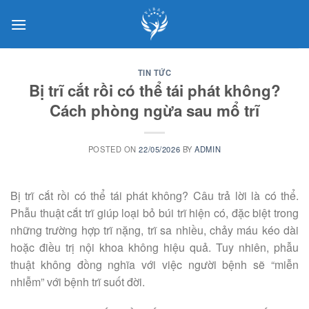
Skip
to
content
TIN TỨC
Bị trĩ cắt rồi có thể tái phát không?
Cách phòng ngừa sau mổ trĩ
POSTED ON
22/05/2026
BY
ADMIN
Bị trĩ cắt rồi có thể tái phát không? Câu trả lời là có thể.
Phẫu thuật cắt trĩ giúp loại bỏ búi trĩ hiện có, đặc biệt trong
những trường hợp trĩ nặng, trĩ sa nhiều, chảy máu kéo dài
hoặc điều trị nội khoa không hiệu quả. Tuy nhiên, phẫu
thuật không đồng nghĩa với việc người bệnh sẽ “miễn
nhiễm” với bệnh trĩ suốt đời.