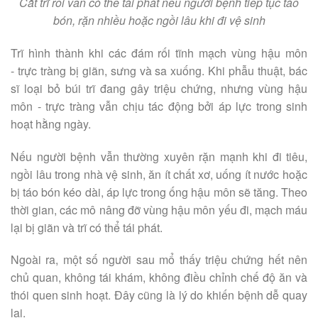
Cắt trĩ rồi vẫn có thể tái phát nếu người bệnh tiếp tục táo
bón, rặn nhiều hoặc ngồi lâu khi đi vệ sinh
Trĩ hình thành khi các đám rối tĩnh mạch vùng hậu môn
- trực tràng bị giãn, sưng và sa xuống. Khi phẫu thuật, bác
sĩ loại bỏ búi trĩ đang gây triệu chứng, nhưng vùng hậu
môn - trực tràng vẫn chịu tác động bởi áp lực trong sinh
hoạt hằng ngày.
Nếu người bệnh vẫn thường xuyên rặn mạnh khi đi tiêu,
ngồi lâu trong nhà vệ sinh, ăn ít chất xơ, uống ít nước hoặc
bị táo bón kéo dài, áp lực trong ống hậu môn sẽ tăng. Theo
thời gian, các mô nâng đỡ vùng hậu môn yếu đi, mạch máu
lại bị giãn và trĩ có thể tái phát.
Ngoài ra, một số người sau mổ thấy triệu chứng hết nên
chủ quan, không tái khám, không điều chỉnh chế độ ăn và
thói quen sinh hoạt. Đây cũng là lý do khiến bệnh dễ quay
lại.