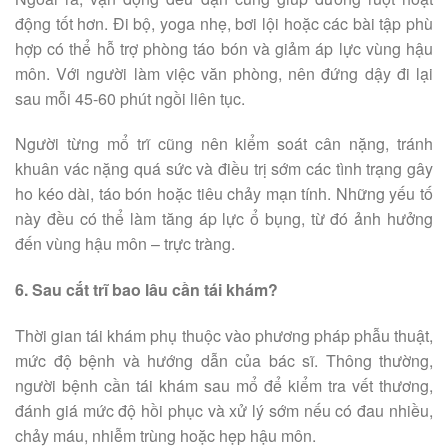
động tốt hơn. Đi bộ, yoga nhẹ, bơi lội hoặc các bài tập phù
hợp có thể hỗ trợ phòng táo bón và giảm áp lực vùng hậu
môn. Với người làm việc văn phòng, nên đứng dậy đi lại
sau mỗi 45-60 phút ngồi liên tục.
Người từng mổ trĩ cũng nên kiểm soát cân nặng, tránh
khuân vác nặng quá sức và điều trị sớm các tình trạng gây
ho kéo dài, táo bón hoặc tiêu chảy mạn tính. Những yếu tố
này đều có thể làm tăng áp lực ổ bụng, từ đó ảnh hưởng
đến vùng hậu môn – trực tràng.
6. Sau cắt trĩ bao lâu cần tái khám?
Thời gian tái khám phụ thuộc vào phương pháp phẫu thuật,
mức độ bệnh và hướng dẫn của bác sĩ. Thông thường,
người bệnh cần tái khám sau mổ để kiểm tra vết thương,
đánh giá mức độ hồi phục và xử lý sớm nếu có đau nhiều,
chảy máu, nhiễm trùng hoặc hẹp hậu môn.