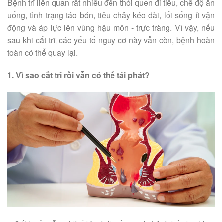
Bệnh trĩ liên quan rất nhiều đến thói quen đi tiêu, chế độ ăn
uống, tình trạng táo bón, tiêu chảy kéo dài, lối sống ít vận
động và áp lực lên vùng hậu môn - trực tràng. Vì vậy, nếu
sau khi cắt trĩ, các yếu tố nguy cơ này vẫn còn, bệnh hoàn
toàn có thể quay lại.
1. Vì sao cắt trĩ rồi vẫn có thể tái phát?