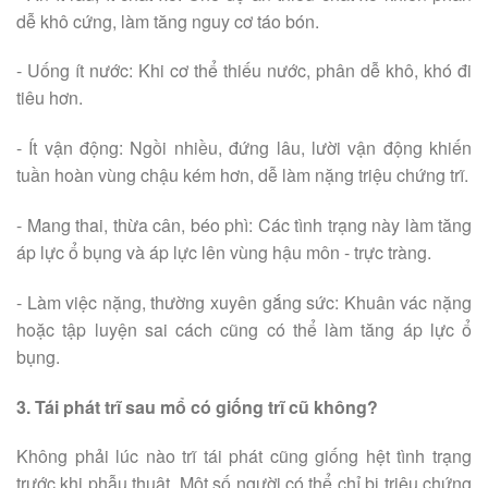
dễ khô cứng, làm tăng nguy cơ táo bón.
- Uống ít nước: Khi cơ thể thiếu nước, phân dễ khô, khó đi
tiêu hơn.
- Ít vận động: Ngồi nhiều, đứng lâu, lười vận động khiến
tuần hoàn vùng chậu kém hơn, dễ làm nặng triệu chứng trĩ.
- Mang thai, thừa cân, béo phì: Các tình trạng này làm tăng
áp lực ổ bụng và áp lực lên vùng hậu môn - trực tràng.
- Làm việc nặng, thường xuyên gắng sức: Khuân vác nặng
hoặc tập luyện sai cách cũng có thể làm tăng áp lực ổ
bụng.
3. Tái phát trĩ sau mổ có giống trĩ cũ không?
Không phải lúc nào trĩ tái phát cũng giống hệt tình trạng
trước khi phẫu thuật. Một số người có thể chỉ bị triệu chứng