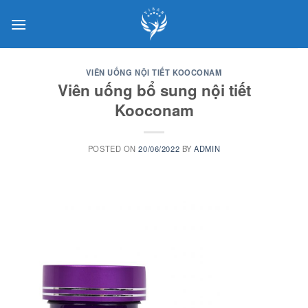
Skip
to
content
VIÊN UỐNG NỘI TIẾT KOOCONAM
Viên uống bổ sung nội tiết
Kooconam
POSTED ON
20/06/2022
BY
ADMIN