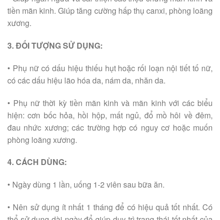
tiền mãn kinh. Giúp tăng cường hấp thụ canxi, phòng loãng
xương.
3. ĐỐI TƯỢNG SỬ DỤNG:
• Phụ nữ có dấu hiệu thiếu hụt hoặc rối loạn nội tiết tố nữ,
có các dấu hiệu lão hóa da, nám da, nhăn da.
• Phụ nữ thời kỳ tiền mãn kinh và mãn kinh với các biểu
hiện: cơn bốc hỏa, hồi hộp, mất ngủ, đổ mồ hôi về đêm,
đau nhức xương; các trường hợp có nguy cơ hoặc muốn
phòng loãng xương.
4. CÁCH DÙNG:
• Ngày dùng 1 lần, uống 1-2 viên sau bữa ăn.
• Nên sử dụng ít nhất 1 tháng để có hiệu quả tốt nhất. Có
thể sử dụng dài ngày để giúp duy trì trạng thái tốt nhất của