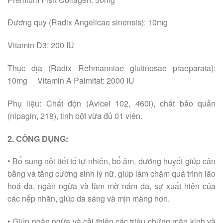
Đương quy (Radix Angelicae sinensis): 10mg
Vitamin D3: 200 IU
Thục địa (Radix Rehmanniae glutinosae praeparata):
10mg Vitamin A Palmitat: 2000 IU
Phụ liệu: Chất độn (Avicel 102, 460i), chất bảo quản
(nipagin, 218), tinh bột vừa đủ 01 viên.
2. CÔNG DỤNG:
• Bổ sung nội tiết tố tự nhiên, bổ âm, dưỡng huyết giúp cân
bằng và tăng cường sinh lý nữ, giúp làm chậm quá trình lão
hoá da, ngăn ngừa và làm mờ nám da, sự xuất hiện của
các nếp nhăn, giúp da sáng và mịn màng hơn.
• Giúp ngăn ngừa và cải thiện các triệu chứng mãn kinh và