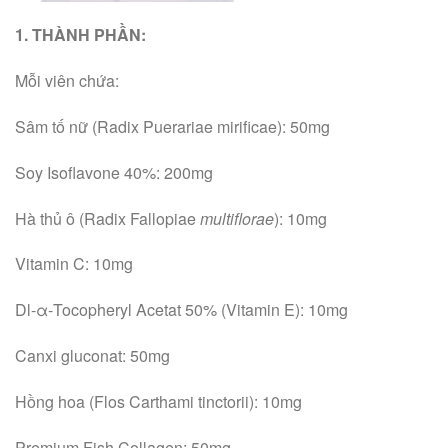
1. THÀNH PHẦN:
Mỗi viên chứa:
Sâm tố nữ (Radix Puerariae mirificae): 50mg
Soy Isoflavone 40%: 200mg
Hà thủ ô (Radix Fallopiae
multiflorae
): 10mg
Vitamin C: 10mg
Dl-α-Tocopheryl Acetat 50% (Vitamin E): 10mg
Canxi gluconat: 50mg
Hồng hoa (Flos Carthami tinctorii): 10mg
Premium Fish Collagen: 50mg