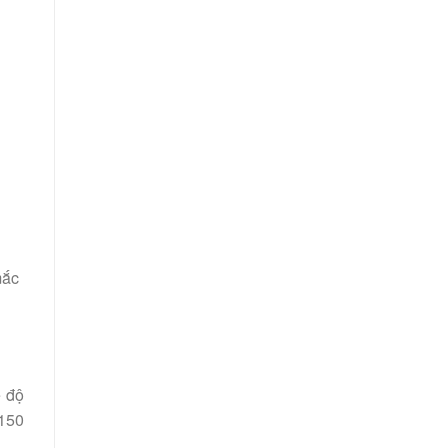
mắc
ế độ
 150