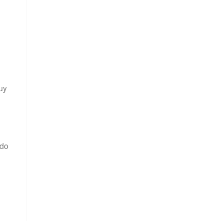
uy
 do