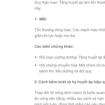
Suy thận mạn: Tăng huyết áp làm tổn thư
này.
Mắt:
Tổn thương võng mạc: Các mạch máu nhỏ ở 
giảm thị lực hoặc mù lòa.
Các biến chứng khác:
Rối loạn cương dương: Tăng huyết áp 
Hội chứng chuyển hóa: Một nhóm rối lo
bệnh tim, tiểu đường và đột quỵ.
5. Cách kiểm soát và hạ huyết áp hiệu 
Thay đổi lối sống lành mạnh là bước quan
ăn uống cân bằng, nhiều rau xanh và hạn 
phút mỗi tuần, đồng thời giảm cân nếu đan