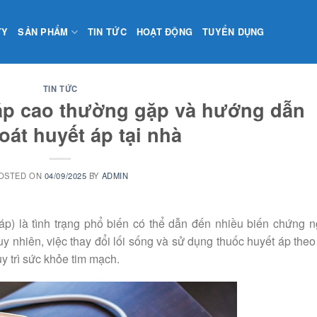
TY
SẢN PHẨM
TIN TỨC
HOẠT ĐỘNG
TUYỂN DỤNG
TIN TỨC
áp cao thường gặp và hướng dẫn
oát huyết áp tại nhà
OSTED ON
04/09/2025
BY
ADMIN
áp) là tình trạng phổ biến có thể dẫn đến nhiều biến chứng 
y nhiên, việc thay đổi lối sống và sử dụng thuốc huyết áp theo
uy trì sức khỏe tim mạch.