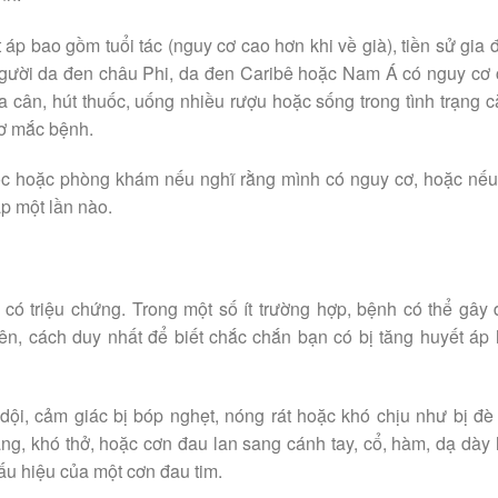
áp bao gồm tuổi tác (nguy cơ cao hơn khi về già), tiền sử gia 
người da đen châu Phi, da đen Caribê hoặc Nam Á có nguy cơ
a cân, hút thuốc, uống nhiều rượu hoặc sống trong tình trạng 
cơ mắc bệnh.
huốc hoặc phòng khám nếu nghĩ rằng mình có nguy cơ, hoặc nế
p một lần nào.
ó triệu chứng. Trong một số ít trường hợp, bệnh có thể gây
ên, cách duy nhất để biết chắc chắn bạn có bị tăng huyết áp
ội, cảm giác bị bóp nghẹt, nóng rát hoặc khó chịu như bị đè
g, khó thở, hoặc cơn đau lan sang cánh tay, cổ, hàm, dạ dày
dấu hiệu của một cơn đau tim.