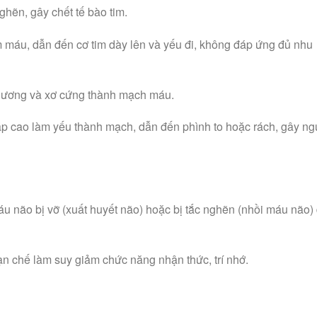
ghẽn, gây chết tế bào tim.
m máu, dẫn đến cơ tim dày lên và yếu đi, không đáp ứng đủ nhu
thương và xơ cứng thành mạch máu.
p cao làm yếu thành mạch, dẫn đến phình to hoặc rách, gây ng
u não bị vỡ (xuất huyết não) hoặc bị tắc nghẽn (nhồi máu não)
hạn chế làm suy giảm chức năng nhận thức, trí nhớ.