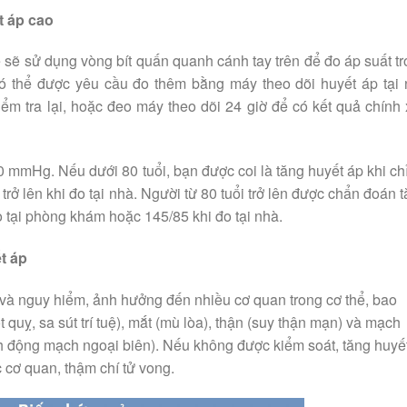
t áp cao
ế sẽ sử dụng vòng bít quấn quanh cánh tay trên để đo áp suất t
ó thể được yêu cầu đo thêm bằng máy theo dõi huyết áp tại
iểm tra lại, hoặc đeo máy theo dõi 24 giờ để có kết quả chính
0 mmHg. Nếu dưới 80 tuổi, bạn được coi là tăng huyết áp khi ch
 trở lên khi đo tại nhà. Người từ 80 tuổi trở lên được chẩn đoán 
đo tại phòng khám hoặc 145/85 khi đo tại nhà.
t áp
 và nguy hiểm, ảnh hưởng đến nhiều cơ quan trong cơ thể, bao
t quỵ, sa sút trí tuệ), mắt (mù lòa), thận (suy thận mạn) và mạch
 động mạch ngoại biên). Nếu không được kiểm soát, tăng huyế
 cơ quan, thậm chí tử vong.