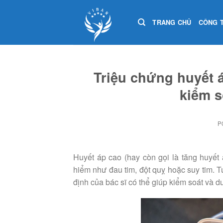
Skip
to
TRANG CHỦ
CÔNG 
content
Triệu chứng huyết 
kiểm s
P
Huyết áp cao (hay còn gọi là tăng huyết 
hiểm như đau tim, đột quỵ hoặc suy tim. Tu
định của bác sĩ có thể giúp kiểm soát và d