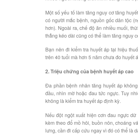
Một số yếu tố làm tăng nguy cơ tăng huyết 
có người mắc bệnh, nguồn gốc dân tộc (
hơn). Ngoài ra, chế độ ăn nhiều muối, thừ
thẳng kéo dài cũng có thể làm tăng nguy 
Bạn nên đi kiểm tra huyết áp tại hiệu t
trên 40 tuổi mà hơn 5 năm chưa đo huyết á
2. Triệu chứng của bệnh huyết áp cao
Đa phần bệnh nhân tăng huyết áp không c
đầu, nhìn mờ hoặc đau tức ngực. Tuy nhi
không là kiểm tra huyết áp định kỳ.
Nếu đột ngột xuất hiện cơn đau ngực dữ d
kèm theo đổ mồ hôi, buồn nôn, choáng ván
lưng, cần đi cấp cứu ngay vì đó có thể là 