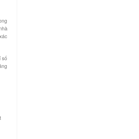
rong
 nhà
 xác
ỉ số
tăng
t