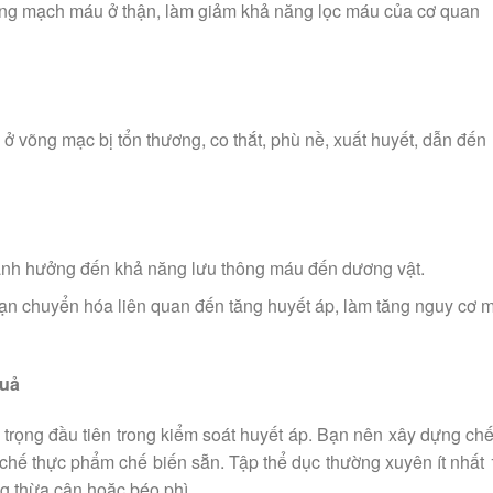
ơng mạch máu ở thận, làm giảm khả năng lọc máu của cơ quan
võng mạc bị tổn thương, co thắt, phù nề, xuất huyết, dẫn đến
ảnh hưởng đến khả năng lưu thông máu đến dương vật.
ạn chuyển hóa liên quan đến tăng huyết áp, làm tăng nguy cơ 
quả
 trọng đầu tiên trong kiểm soát huyết áp. Bạn nên xây dựng ch
chế thực phẩm chế biến sẵn. Tập thể dục thường xuyên ít nhất
g thừa cân hoặc béo phì.